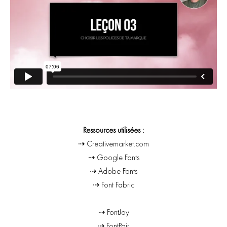
Ressources utilisées :
⇢
Creativemarket.com
⇢
Google Fonts
⇢
Adobe Fonts
⇢
Font Fabric
⇢
FontJoy
⇢
FontPair