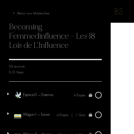
Retour aux Masterclass
Becoming
Femmedinfluence — Les 18
Lois de L'Influence
0% terminé
0/0 Steps
Espace 0 — Essence
4 Étapes
Wagon I — Savoir
4 Étapes
|
1 Quiz
Wagon II — Apparence