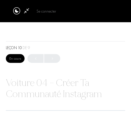
Se connecter
LEÇON 10
DE 9
En cours
Voiture 04 – Créer Ta
Communauté Instagram