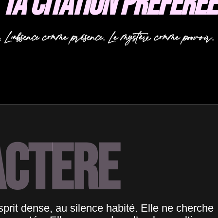
Ta Citation Preferee
 L’absence comme présence. Le mystère comme pouvoir.
actere
prit dense, au silence habité. Elle ne cherche