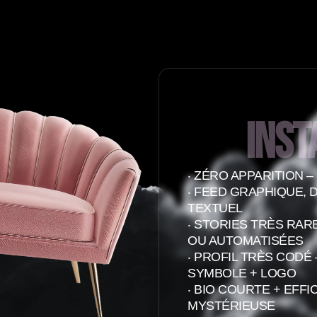
Ins
‧ ZÉRO APPARITION – 
‧ FEED GRAPHIQUE,
TEXTUEL
‧ STORIES TRÈS RAR
OU AUTOMATISÉES
‧ PROFIL TRÈS CODÉ
SYMBOLE + LOGO
‧ BIO COURTE + EFF
MYSTÉRIEUSE