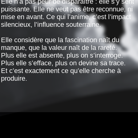
Elle n’a pas peur de disparaître : elle s’y sent
puissante. Elle ne veut pas être reconnue, ni
mise en avant. Ce qui l’anime, c’est l’impact
silencieux, l’influence souterraine.
Elle considère que la fascination naît du
manque, que la valeur naît de la rareté.
Plus elle est absente, plus on s’interroge.
Plus elle s’efface, plus on devine sa trace.
Et c’est exactement ce qu’elle cherche à
produire.