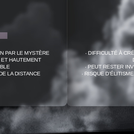
+
ON PAR LE MYSTÈRE
‧ DIFFICULTÉ À C
T ET HAUTEMENT
ABLE
‧ PEUT RESTER IN
 DE LA DISTANCE
‧ RISQUE D’ÉLITIS