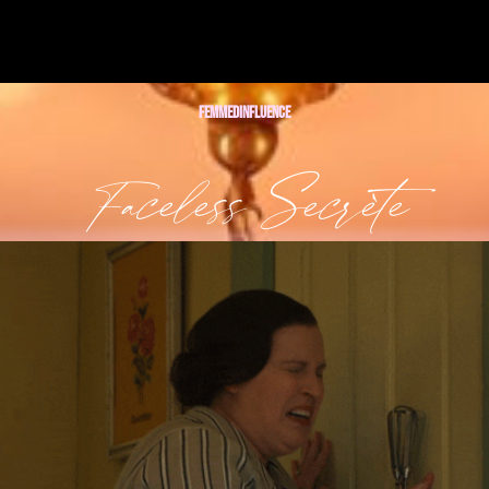
Femmedinfluence
Faceless Secrète