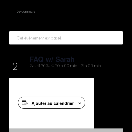
Se connecter
Cet évènement est passé.
AVR
FAQ w/ Sarah
2
2 avril 2024 @ 20 h 00 min
-
21 h 00 min
Ajouter au calendrier