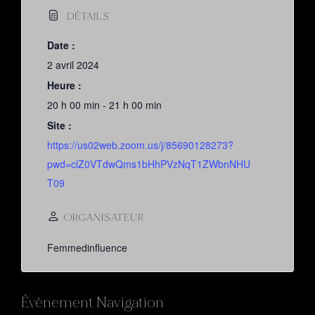
DÉTAILS
Date :
2 avril 2024
Heure :
20 h 00 min - 21 h 00 min
Site :
https://us02web.zoom.us/j/85690128273?
pwd=clZ0VTdwQms1bHhPVzNqT1ZWbnNHU
T09
ORGANISATEUR
Femmedinfluence
Évènement Navigation