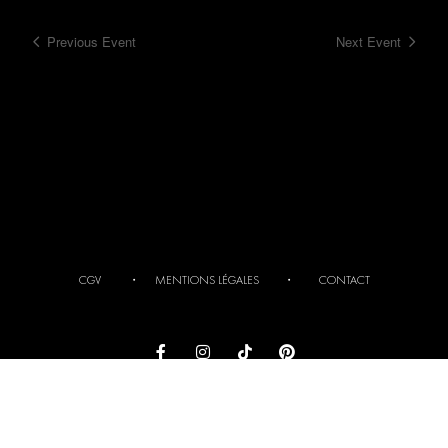
Previous Event
Next Event
CGV
・
MENTIONS LÉGALES
・
CONTACT
Copyright 2025 © All Rights Reserved. Design By Femmedinfluence