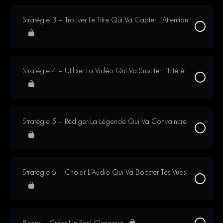
Stratégie 3 – Trouver Le Titre Qui Va Capter L’Attention
Stratégie 4 – Utiliser La Vidéo Qui Va Susciter L’Intérêt
Stratégie 5 – Rédiger La Légende Qui Va Convaincre
Stratégie 6 – Choisir L’Audio Qui Va Booster Tes Vues
Bonus – Créer Un Reel Classique