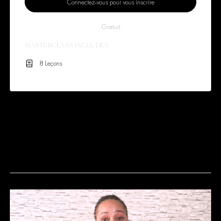
Connectez-vous pour vous inscrire
Gratuit
MASTERCLASS INCLUDES
8 Leçons
Masterclass
Contenu