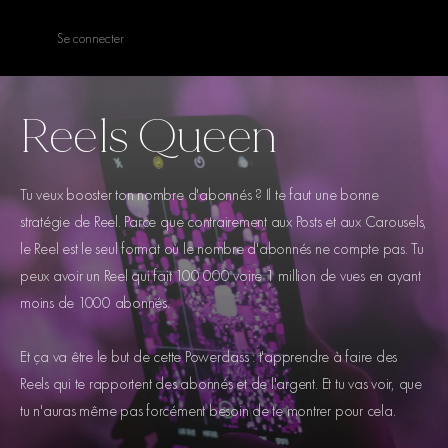
Se connecter
Reels Queen
Tu veux booster ton nombre d'abonnés ? Il te faut une bonne
stratégie de Reel. Parce que contrairement aux Posts et aux Carousels,
le Reel est le seul format où le nombre d'abonnés ne compte pas. Tu
peux avoir un Reel qui fait 100 000 voire 1 million de vues en ayant
moins de 1000 abonnés.
Et ça va être le but de cette Powerclass : t'apprendre à faire des
Reels qui te rapportent des abonnés et de l'argent. Et tu vas voir, que
tu n'auras même pas forcément besoin de te montrer pour cela.