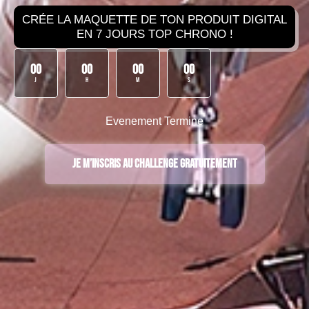
CRÉE LA MAQUETTE DE TON PRODUIT DIGITAL
EN 7 JOURS TOP CHRONO !
00
00
00
00
J
H
M
S
Evenement Termine
Je m’inscris au Challenge Gratuitement